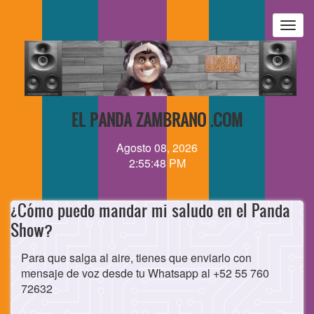
Pasar
al
Togg
contenido
navig
principal
EL PANDA ZAMBRANO .COM
Agosto 08, 2026
2:55:48 PM
¿Cómo puedo mandar mi saludo en el Panda
Show?
Para que salga al aire, tienes que enviarlo con
mensaje de voz desde tu Whatsapp al +52 55 760
72632