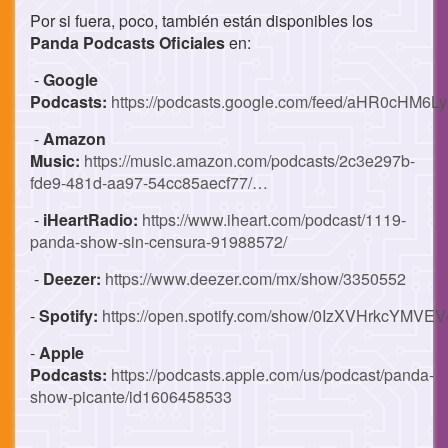
Por si fuera, poco, también están disponibles los
Panda Podcasts Oficiales
en:
-
Google
Podcasts:
https://podcasts.google.com/feed/aHR0c
-
Amazon
Music:
https://music.amazon.com/podcasts/2c3e297b-
fde9-481d-aa97-54cc85aecf77/…
-
iHeartRadio:
https://www.iheart.com/podcast/1119-
panda-show-sin-censura-91988572/
-
Deezer:
https://www.deezer.com/mx/show/3350552
-
Spotify:
https://open.spotify.com/show/0IzXVHrkcYMV
-
Apple
Podcasts:
https://podcasts.apple.com/us/podcast/panda-
show-picante/id1606458533