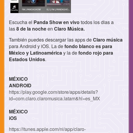
Escucha el
Panda Show en vivo
todos los dias a
las
8 de la noche
en
Claro Música.
También puedes descargar las apps de
Claro música
para Android y iOS. La de
fondo blanco es para
México y Latinoamérica
y la de
fondo rojo para
Estados Unidos
.
MÉXICO
ANDROID
https://play.google.com/store/apps/details?
id=com.claro.claromusica.latam&hl=es_MX
MÉXICO
iOS
https://itunes.apple.com/ni/app/claro-