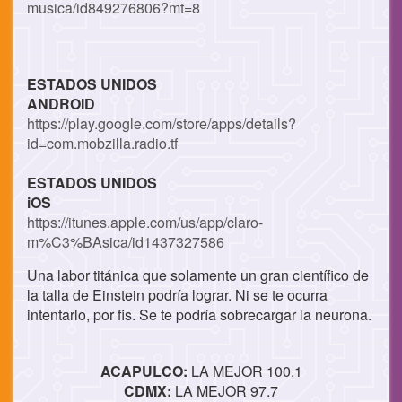
musica/id849276806?mt=8
ESTADOS UNIDOS
ANDROID
https://play.google.com/store/apps/details?
id=com.mobzilla.radio.tf
ESTADOS UNIDOS
iOS
https://itunes.apple.com/us/app/claro-
m%C3%BAsica/id1437327586
Una labor titánica que solamente un gran científico de
la talla de Einstein podría lograr. Ni se te ocurra
intentarlo, por fis. Se te podría sobrecargar la neurona.
ACAPULCO:
LA MEJOR 100.1
CDMX:
LA MEJOR 97.7