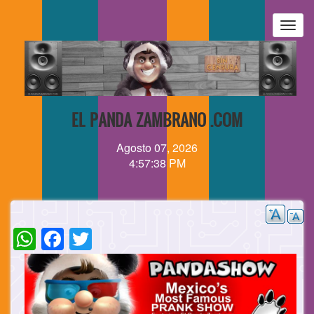
Pasar
al
Togg
contenido
navig
principal
EL PANDA ZAMBRANO .COM
Agosto 07, 2026
4:57:38 PM
WhatsApp
Facebook
Twitter