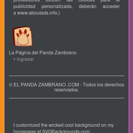
publicidad personalizada, deberán acceder
a
www.aboutads.info
.)
La Página del Panda Zambrano.
USER
Ingresar
ACCOUNT
MENU
© EL PANDA ZAMBRANO .COM - Todos los derechos
reservados.
I customized the wicked cool background on my
homepage at
SVGBackgrounds.com
.