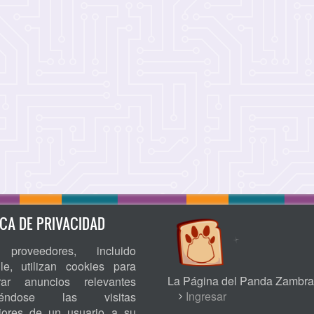
ICA DE PRIVACIDAD
proveedores, incluido
le, utilizan cookies para
La Página del Panda Zambra
rar anuncios relevantes
USER
Ingresar
niéndose las visitas
riores de un usuario a su