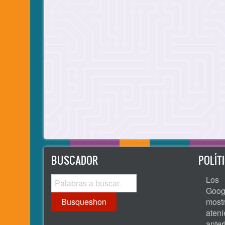
BUSCADOR
POLÍT
Busqueshon
Los 
Goog
most
ate
ante