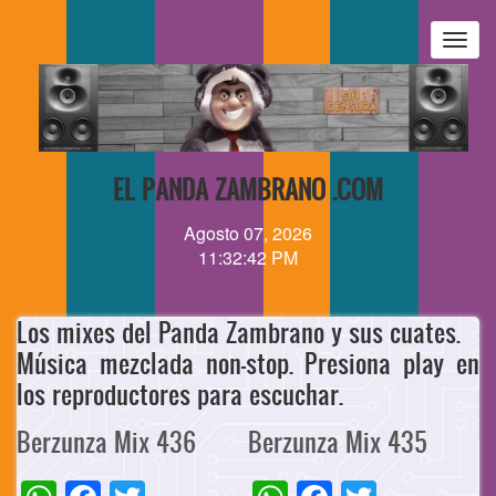
Pasar
al
Togg
contenido
navig
principal
EL PANDA ZAMBRANO .COM
Agosto 07, 2026
11:32:42 PM
Los mixes del Panda Zambrano y sus cuates.
Música mezclada non-stop. Presiona play en
los reproductores para escuchar.
Berzunza Mix 436
Berzunza Mix 435
WhatsApp
Facebook
Twitter
WhatsApp
Facebook
Twitter