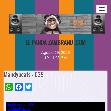
Pasar
al
Togg
contenido
navig
principal
EL PANDA ZAMBRANO .COM
Agosto 09, 2026
12:11:08 PM
Mandybeats - 039
WhatsApp
Facebook
Twitter