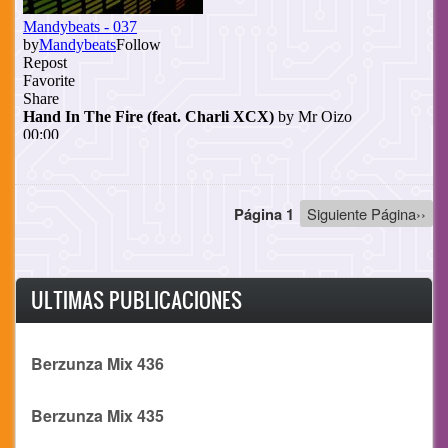
Paginación
Página 1
Siguiente
Siguiente Página››
página
ULTIMAS PUBLICACIONES
Berzunza Mix 436
Berzunza Mix 435