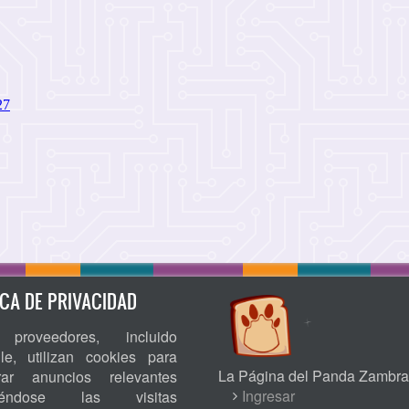
ICA DE PRIVACIDAD
proveedores, incluido
le, utilizan cookies para
La Página del Panda Zambra
rar anuncios relevantes
USER
Ingresar
niéndose las visitas