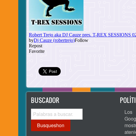
BUSCADOR
POLÍT
Busqueshon
Los 
Goog
most
ate