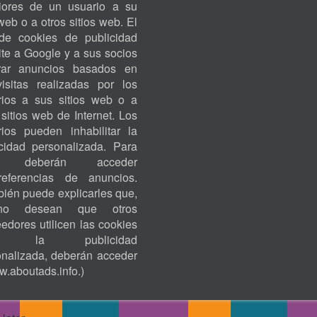
riores de un usuario a su
ACCOUNT
 web o a otros sitios web. El
MENU
de cookies de publicidad
te a Google y a sus socios
rar anuncios basados en
visitas realizadas por los
rios a sus sitios web o a
 sitios web de Internet. Los
rios pueden inhabilitar la
icidad personalizada. Para
o, deberán acceder
eferencias de anuncios.
ién puede explicarles que,
no desean que otros
edores utilicen las cookies
ra la publicidad
onalizada, deberán acceder
.aboutads.info
.)