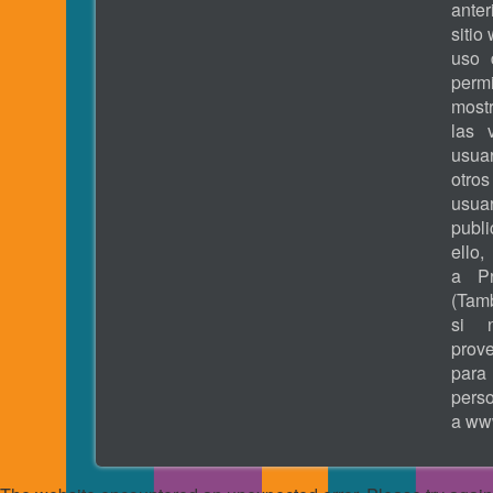
ante
sitio
uso 
permi
most
las 
usua
otros
usua
publ
ell
a Pr
(Tamb
si 
prove
pa
pers
a
www