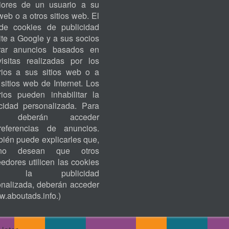
riores de un usuario a su
ACCOUNT
 web o a otros sitios web. El
MENU
de cookies de publicidad
te a Google y a sus socios
rar anuncios basados en
visitas realizadas por los
rios a sus sitios web o a
 sitios web de Internet. Los
rios pueden inhabilitar la
icidad personalizada. Para
o, deberán acceder
eferencias de anuncios.
ién puede explicarles que,
no desean que otros
edores utilicen las cookies
ra la publicidad
onalizada, deberán acceder
.aboutads.info
.)