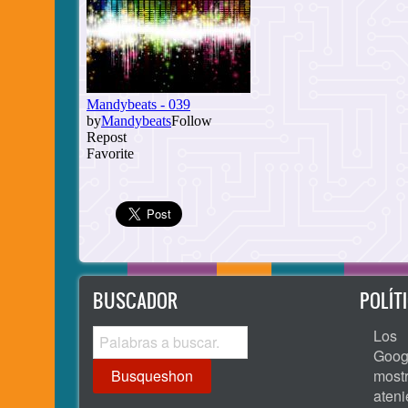
BUSCADOR
POLÍT
Busqueshon
Los 
Goog
most
ate