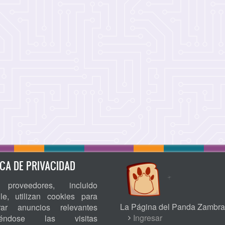
ICA DE PRIVACIDAD
proveedores, incluido
le, utilizan cookies para
La Página del Panda Zambra
rar anuncios relevantes
USER
Ingresar
niéndose las visitas