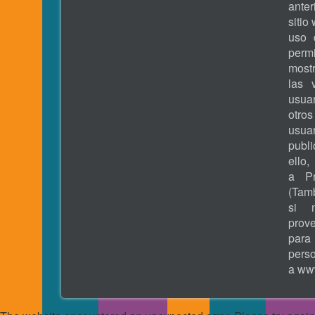
ante
sitio
uso 
permi
most
las 
usua
otros
usua
publ
ell
a Pr
(Tamb
si 
prove
pa
pers
a
www