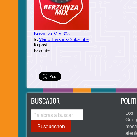
BUSCADOR
POLÍT
Busqueshon
Los 
Goog
most
ate