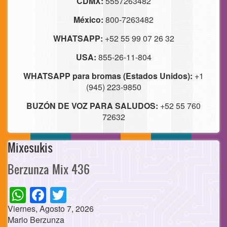
CDMX:
5557263482
México:
800-7263482
WHATSAPP:
+52 55 99 07 26 32
USA:
855-26-11-804
WHATSAPP para bromas (Estados Unidos):
+1
(945) 223-9850
BUZÓN DE VOZ PARA SALUDOS:
+52 55 760
72632
Mixesukis
Berzunza Mix 436
WhatsApp
Facebook
Twitter
Viernes, Agosto 7, 2026
Mario Berzunza