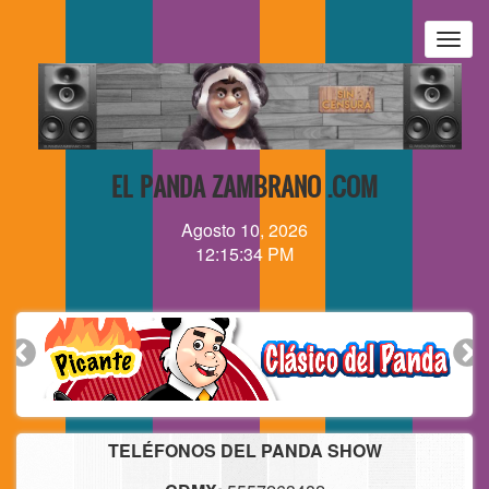
Pasar
al
Togg
contenido
navig
principal
EL PANDA ZAMBRANO .COM
Agosto 10, 2026
12:15:34 PM
TELÉFONOS DEL PANDA SHOW