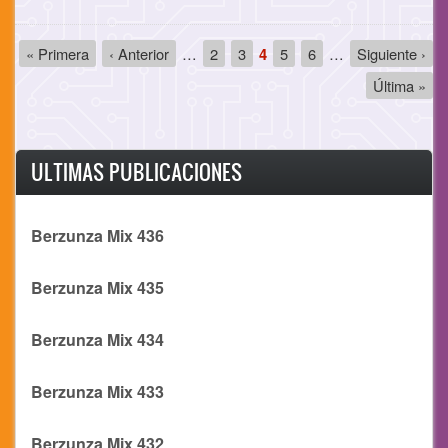
Paginación
Primera
« Primera
Página
‹ Anterior
…
Página
2
Página
3
Página
4
Página
5
Página
6
…
Siguiente
Siguiente ›
página
anterior
actual
página
Última
Última »
página
ULTIMAS PUBLICACIONES
Berzunza Mix 436
Berzunza Mix 435
Berzunza Mix 434
Berzunza Mix 433
Berzunza Mix 432