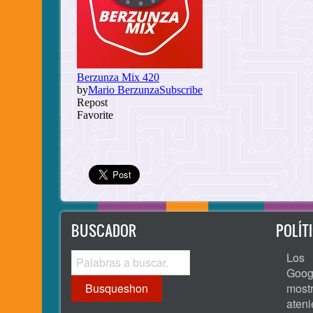
BUSCADOR
POLÍT
Busqueshon
Los 
Goog
most
ate