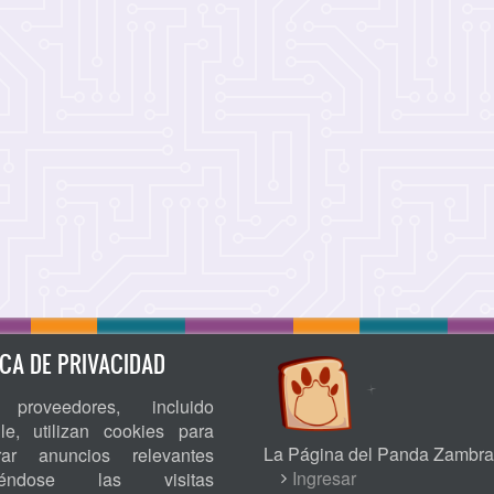
ICA DE PRIVACIDAD
proveedores, incluido
le, utilizan cookies para
La Página del Panda Zambra
rar anuncios relevantes
USER
Ingresar
niéndose las visitas