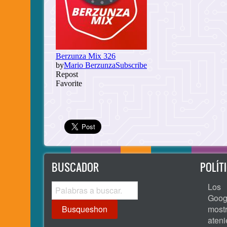
BUSCADOR
POLÍT
Busqueshon
Los 
Goog
most
ate