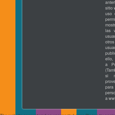
ante
sitio
uso 
permi
most
las 
usua
otros
usua
publ
ell
a Pr
(Tamb
si 
prove
pa
pers
a
www