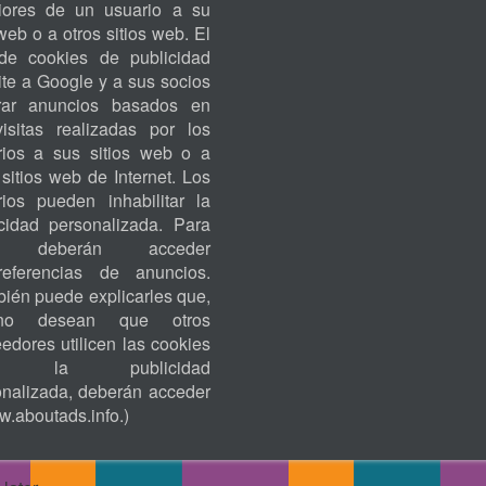
riores de un usuario a su
ACCOUNT
 web o a otros sitios web. El
MENU
de cookies de publicidad
te a Google y a sus socios
rar anuncios basados en
visitas realizadas por los
rios a sus sitios web o a
 sitios web de Internet. Los
rios pueden inhabilitar la
icidad personalizada. Para
o, deberán acceder
eferencias de anuncios.
ién puede explicarles que,
no desean que otros
edores utilicen las cookies
ra la publicidad
onalizada, deberán acceder
.aboutads.info
.)