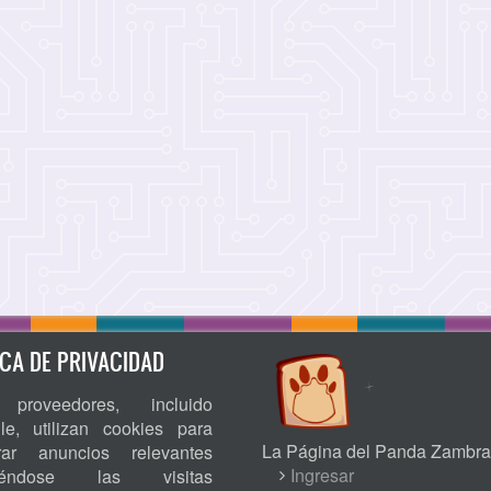
ICA DE PRIVACIDAD
proveedores, incluido
le, utilizan cookies para
La Página del Panda Zambra
rar anuncios relevantes
USER
Ingresar
niéndose las visitas