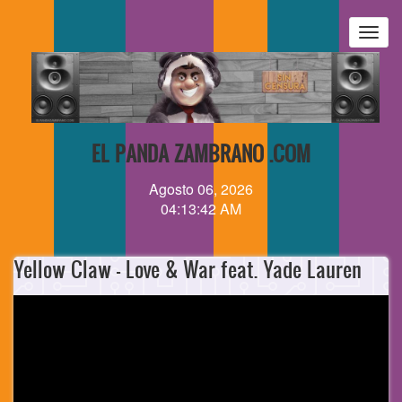
Pasar
al
Togg
contenido
navig
principal
EL PANDA ZAMBRANO .COM
Agosto 06, 2026
04:13:42 AM
Yellow Claw - Love & War feat. Yade Lauren
Video