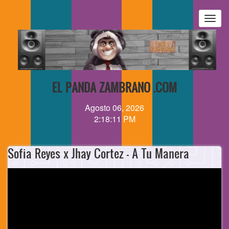
Pasar
al
Togg
contenido
navig
principal
EL PANDA ZAMBRANO .COM
Agosto 06, 2026
2:18:11 PM
Sofia Reyes x Jhay Cortez - A Tu Manera
Video