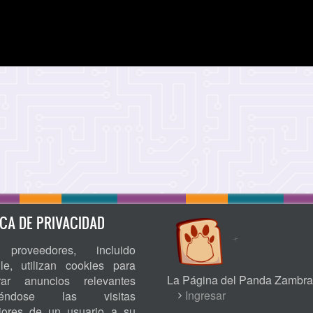
ICA DE PRIVACIDAD
proveedores, incluido
le, utilizan cookies para
La Página del Panda Zambra
rar anuncios relevantes
USER
Ingresar
niéndose las visitas
riores de un usuario a su