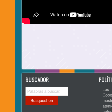
BUSCADOR
POLÍT
Busqueshon
Los 
Goog
most
ate
ante