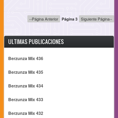
Paginación
Página
‹‹Página Anterior
Página 3
Siguiente
Siguiente Página››
anterior
página
ULTIMAS PUBLICACIONES
Berzunza Mix 436
Berzunza Mix 435
Berzunza Mix 434
Berzunza Mix 433
Berzunza Mix 432