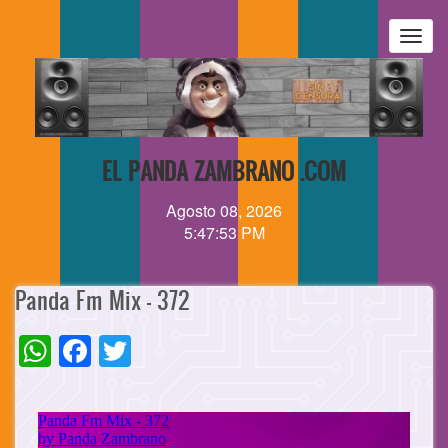
Pasar
al
Togg
contenido
navig
principal
EL PANDA ZAMBRANO .COM
Agosto 08, 2026
5:47:53 PM
Panda Fm Mix - 372
WhatsApp
Facebook
Twitter