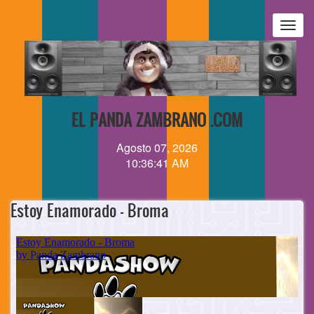
Pasar
al
Togg
contenido
navig
principal
EL PANDA ZAMBRANO .COM
Agosto 07, 2026
10:36:41 AM
Estoy Enamorado - Broma