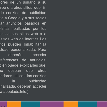
riores de un usuario a su
ACCOUNT
 web o a otros sitios web. El
MENU
de cookies de publicidad
te a Google y a sus socios
rar anuncios basados en
visitas realizadas por los
rios a sus sitios web o a
 sitios web de Internet. Los
rios pueden inhabilitar la
icidad personalizada. Para
o, deberán acceder
eferencias de anuncios.
ién puede explicarles que,
no desean que otros
edores utilicen las cookies
ra la publicidad
onalizada, deberán acceder
.aboutads.info
.)