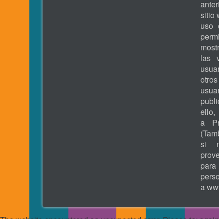
ante
sitio
uso 
permi
most
las 
usua
otros
usua
publ
ell
a Pr
(Tamb
si 
prove
pa
pers
a
www