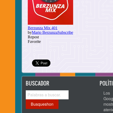
BUSCADOR
POLÍT
Busqueshon
Los 
Goog
most
ate