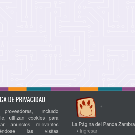
ICA DE PRIVACIDAD
proveedores, incluido
le, utilizan cookies para
La Página del Panda Zambra
rar anuncios relevantes
USER
Ingresar
niéndose las visitas