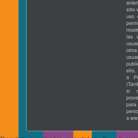
ante
sitio
uso 
permi
most
las 
usua
otros
usua
publ
ell
a Pr
(Tamb
si 
prove
pa
pers
a
www