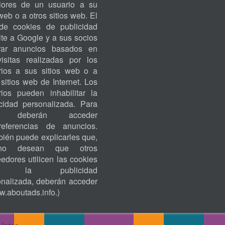
riores de un usuario a su
ACCOUNT
 web o a otros sitios web. El
MENU
de cookies de publicidad
te a Google y a sus socios
rar anuncios basados en
visitas realizadas por los
rios a sus sitios web o a
 sitios web de Internet. Los
rios pueden inhabilitar la
icidad personalizada. Para
o, deberán acceder
eferencias de anuncios.
ién puede explicarles que,
no desean que otros
edores utilicen las cookies
ra la publicidad
onalizada, deberán acceder
.aboutads.info
.)