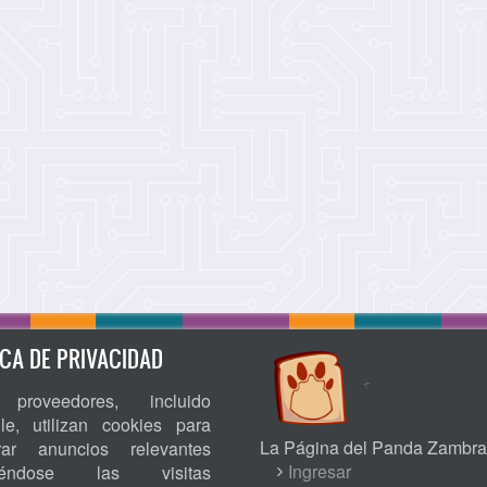
ICA DE PRIVACIDAD
proveedores, incluido
le, utilizan cookies para
La Página del Panda Zambra
rar anuncios relevantes
USER
Ingresar
niéndose las visitas