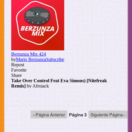
Paginación
Página
‹‹Página Anterior
Página 3
Siguiente
Siguiente Página››
anterior
página